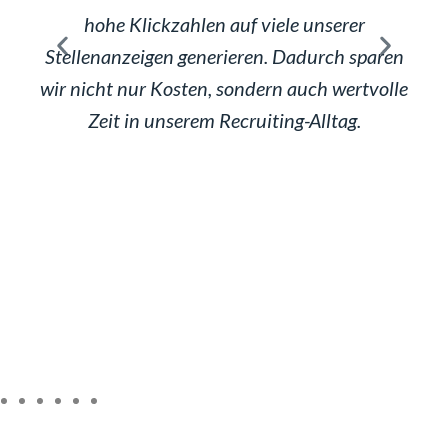
hohe Klickzahlen auf viele unserer
eitig
Stellenanzeigen generieren. Dadurch sparen
opt
rheit
wir nicht nur Kosten, sondern auch wertvolle
wi
 ist
Zeit in unserem Recruiting-Alltag.
Chec
nen
St
keln
vo
für
ager
Zu