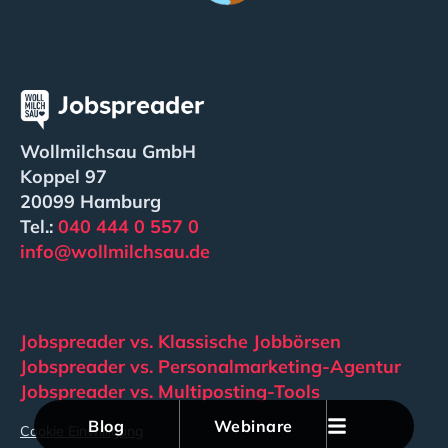
Wollmilchsau GmbH
Koppel 97
20099 Hamburg
Tel.:
040 444 0 557 0
info@wollmilchsau.de
Jobspreader vs. Klassische Jobbörsen
Jobspreader vs. Personalmarketing-Agentur
Jobspreader vs. Multiposting-Tools
Blog
Webinare
Cookie Einwilligung