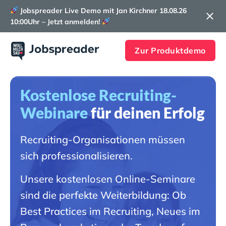
Jobspreader Live Demo mit Jan Kirchner 18.08.26
10:00Uhr – Jetzt anmelden!
Zur Produktdemo
Kostenlose Recruiting-
Webinare
für deinen Erfolg
Recruiting-Organisationen müssen
sich professionalisieren.
Unsere kostenlosen Online-Seminare
sind die perfekte Weiterbildung: Ob
Best Practices im Recruiting, Neues im