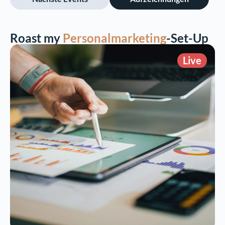
Roast my
Personalmarketing
-Set-Up
Live