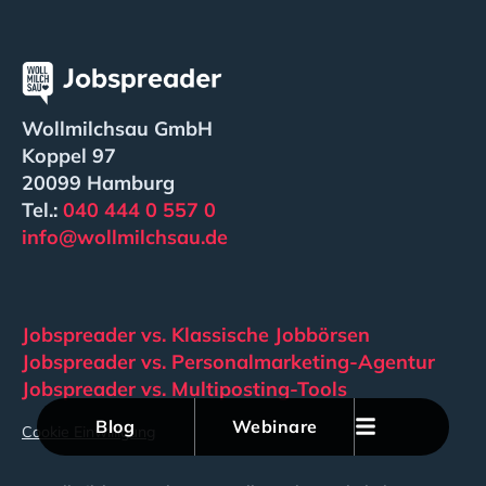
Wollmilchsau GmbH
Koppel 97
20099 Hamburg
Tel.:
040 444 0 557 0
info@wollmilchsau.de
Jobspreader vs. Klassische Jobbörsen
Jobspreader vs. Personalmarketing-Agentur
Jobspreader vs. Multiposting-Tools
Blog
Webinare
Cookie Einwilligung