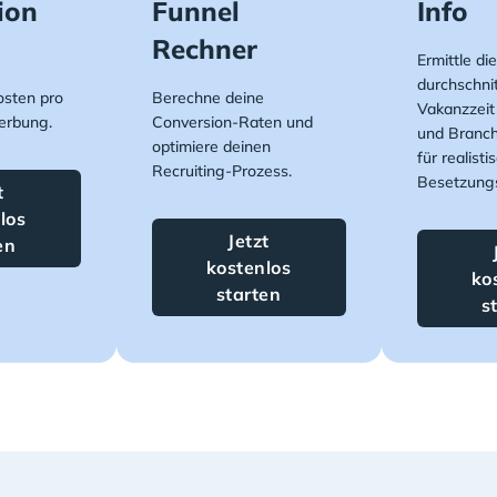
ion
Funnel
Info
Rechner
Ermittle die
durchschnit
osten pro
Berechne deine
Vakanzzeit
erbung.
Conversion-Raten und
und Branch
optimiere deinen
für realisti
Recruiting-Prozess.
Besetzungs
t
los
Jetzt
en
kostenlos
ko
starten
s