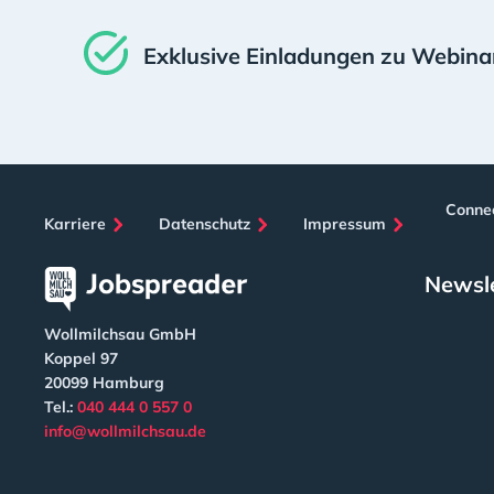
Exklusive Einladungen zu Webina
Connec
Karriere
Datenschutz
Impressum
Newsle
Wollmilchsau GmbH
Koppel 97
20099 Hamburg
Tel.:
040 444 0 557 0
info@wollmilchsau.de