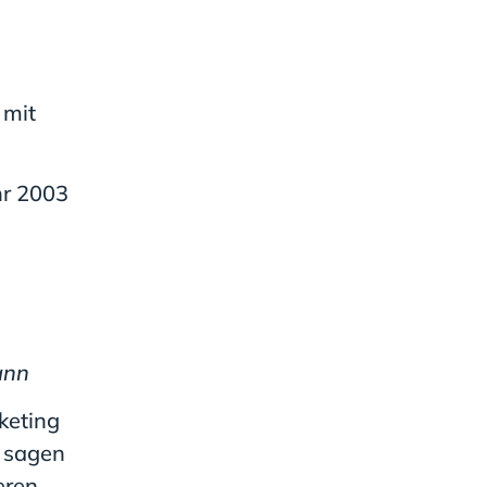
 mit
hr 2003
ann
keting
r sagen
eren