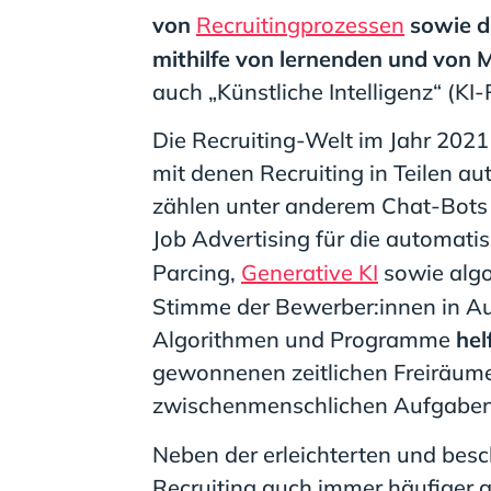
von
Recruitingprozessen
sowie d
mithilfe von lernenden und vo
auch „Künstliche Intelligenz“ (KI
Die Recruiting-Welt im Jahr 2021
mit denen Recruiting in Teilen au
zählen unter anderem Chat-Bots 
Job Advertising für die automati
Parcing,
Generative KI
sowie algo
Stimme der Bewerber:innen in Ausw
Algorithmen und Programme
hel
gewonnenen zeitlichen Freiräum
zwischenmenschlichen Aufgaben, 
Neben der erleichterten und bes
Recruiting auch immer häufiger 