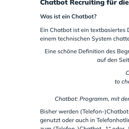
Chatbot Recruiting für di
Was ist ein Chatbot?
Ein Chatbot ist ein textbasierte
einem technischen System chatt
Eine schöne Definition des Begr
auf den Sei
C
to ch
Chatbot: Programm, mit dem
Bisher werden (Telefon-)Chatbot
genutzt oder auch in Telefonhotl
zum (Telefon-)Chatbot „1“ oder „