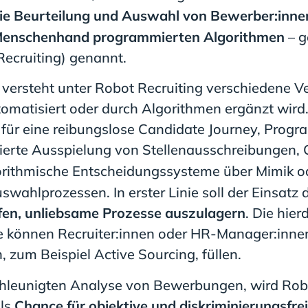
ie Beurteilung und Auswahl von Bewerber:inne
n Menschenhand programmierten Algorithmen
– g
-Recruiting) genannt.
 versteht unter Robot Recruiting verschiedene V
tomatisiert oder durch Algorithmen ergänzt wird
für eine reibungslose Candidate Journey, Prog
sierte Ausspielung von Stellenausschreibungen,
rithmische Entscheidungssysteme über Mimik od
ahlprozessen. In erster Linie soll der Einsatz 
fen, unliebsame Prozesse auszulagern
. Die hier
e können Recruiter:innen oder HR-Manager:inne
zum Beispiel Active Sourcing, füllen.
chleunigten Analyse von Bewerbungen, wird Rob
als
Chance für objektive und diskriminierungsfre