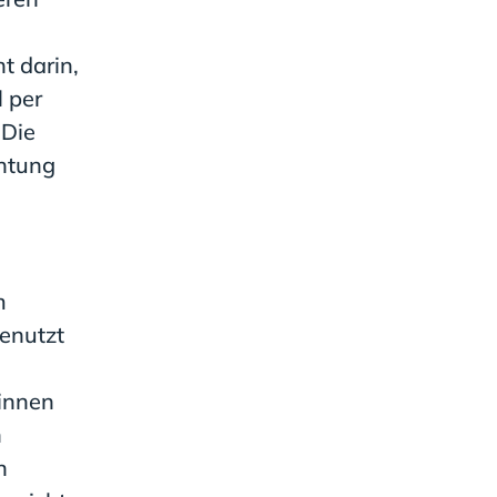
t darin,
 per
 Die
chtung
m
genutzt
:innen
n
n