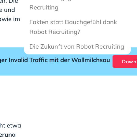
en. Die
Recruiting
ie und
owie im
Fakten statt Bauchgefühl dank
Robot Recruiting?
Die Zukunft von Robot Recruiting
r Invalid Traffic mit der Wollmilchsau
Down
cht etwa
erung