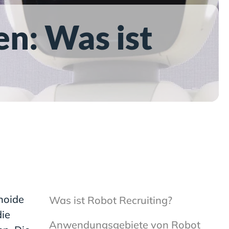
n: Was ist
noide
Was ist Robot Recruiting?
die
Anwendungsgebiete von Robot