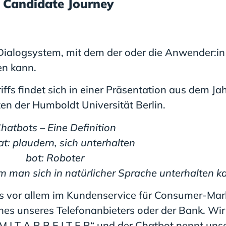
e Candidate Journey
s Dialogsystem, mit dem der oder die Anwender:in
en kann.
iffs findet sich in einer Präsentation aus dem Ja
ten der Humboldt Universität Berlin.
hatbots – Eine Definition
at: plaudern, sich unterhalten
bot: Roboter
 man sich in natürlicher Sprache unterhalten k
s vor allem im Kundenservice für Consumer-Mar
ines unseres Telefonanbieters oder der Bank. Wi
M I T A R B E I T E R“ und der Chatbot nennt uns