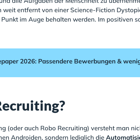
n und alle Aufgaben der Menschheit zu übernehm
ch weit entfernt von einer Science-Fiction Dystop
m Punkt im Auge behalten werden. Im positiven s
tepaper 2026: Passendere Bewerbungen & wenige
Recruiting?
ng (oder auch Robo Recruiting) versteht man ni
inen Androiden, sondern lediglich die
Automatisi