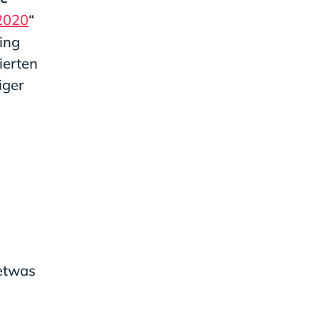
 2020
“
ing
ierten
iger
 etwas