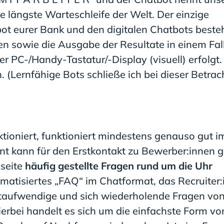
e längste Warteschleife der Welt. Der einzige
t eurer Bank und den digitalen Chatbots besteh
n sowie die Ausgabe der Resultate in einem Fall
r PC-/Handy-Tastatur/-Display (visuell) erfolgt.
h. (Lernfähige Bots schließe ich bei dieser Betra
ioniert, funktioniert mindestens genauso gut i
ent kann für den Erstkontakt zu Bewerber:innen 
eseite
häufig gestellte Fragen rund um die Uhr
matisiertes „FAQ“ im Chatformat, das Recruiter
eitaufwendige und sich wiederholende Fragen vo
ierbei handelt es sich um die einfachste Form vo