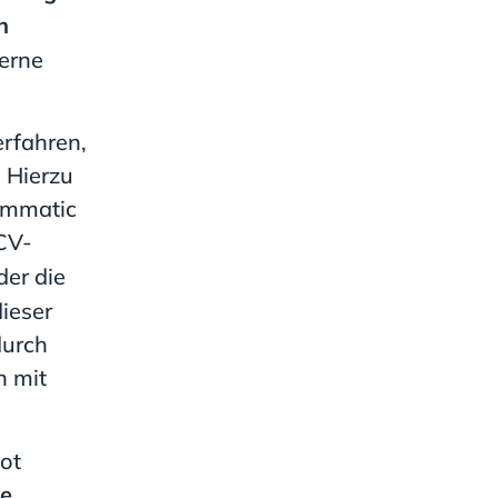
n
erne
erfahren,
. Hierzu
rammatic
 CV-
er die
dieser
durch
n mit
ot
ie