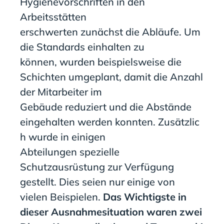
Hygienevorschriften in den
Arbeitsstätten
erschwerten
zunächst
die Abläufe
. Um
die
Standards
einhalten zu
können
,
wurden beispielsweise
die
Schichten umgeplant
,
damit
die Anzahl
der Mitarbeiter im
Gebäude
reduziert
und die Abstände
ein
ge
halten
werden
konnten
.
Zusätzlic
h wurde in einigen
Abteilungen
spezielle
Schutzausrüstung zur Verfügung
gestellt. Dies seien nur einige von
vielen Beispielen.
Das Wichtigste in
dieser Ausnahmesituation waren zwei