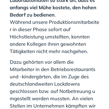
Laborautomaten so stark an, dass
es
anfangs viel Mühe kostete, den hohen
Bedarf zu
bedienen
.
Während
unsere
Produktion
s
mitarbeite
r in dieser Phase sofort auf
Höchstleistung umstellten
, konnten
andere Kollegen ihren gewohnten
Tätigkeiten nicht mehr nachgehen
.
Dazu gehörten vor allem die
Mitarbeiter
in den Betriebsrestaurants
und -kindergärten
, die im Zuge des
deutschlandweiten Lockdowns
geschlossen
bzw.
auf
Notbetreuung
u
mgestellt
werden mussten
. An vielen
Stellen im Unternehmen
kämpften wir