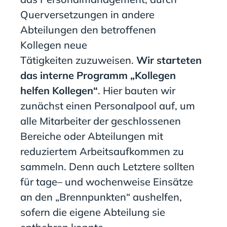
Querversetzungen in andere
Abteilungen
den betroffenen
Kollegen
neue
Tätigkeiten
zuzuweisen
.
Wir starteten
das interne Programm „Kollegen
helfen Kollegen“
. Hier bauten wir
z
unächst ein
en
Personalpool
auf
, um
alle
Mitarbeiter
der geschlossenen
Bereiche
oder
Abteilungen mit
reduziertem Arbeitsaufkommen
zu
sammeln
.
Denn auch Letztere
sollten
für tage
– und wochen
weise Einsätze
an den „Brennpunkten“ aushelfen,
sofern die eigene Abteilung sie