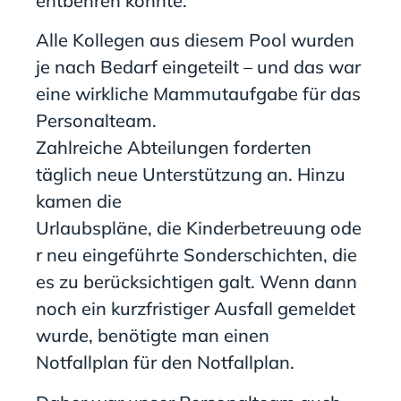
entbehren konnte.
Alle Kollegen
aus diesem
Pool wurden
je nach Bedarf eingeteilt – und das war
eine wirkliche Mammutaufgabe für das
Personalteam.
Z
ahlreiche
Abteilungen
forderten
täglich neue Unterstützung an
.
Hinzu
kamen
die
Urlaubspl
äne
,
die
Kinderbetreuung
ode
r
neu eingeführte Sonderschichten
, die
es
zu berücksichtigen
galt
. Wenn dann
noch ein kurzfristiger Ausfall
gemeldet
wurde
,
benötigte
man einen
Notfallplan für den Notfallplan.